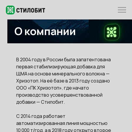
О компании
В 2004 году в России была запатентована
первая стабилизирующая добавка для
ЩМА на основе минерального волокна —
Хризотоп. На её базе в 2013 году создано
ООО «ПК Хризотоп», где начато
производство усовершенствованной
добавки — Стилобит.
С 2014 года работает
автоматизированная линия мощностью
10 000 т/год, а в 2018 году открыто второе