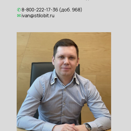
✆
8-800-222-17-36 (доб. 968)
✉
ivan@stilobit.ru