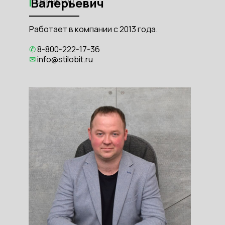
Валерьевич
Директор
Работает в компании с 2013 года.
✆
8-800-222-17-36
✉
info@stilobit.ru