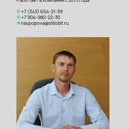
Работает в компании с 2013 года.
✆
+7 (343) 654-21-39
✆
+7 904-982-22-30
✉
raspopova@stilobit.ru