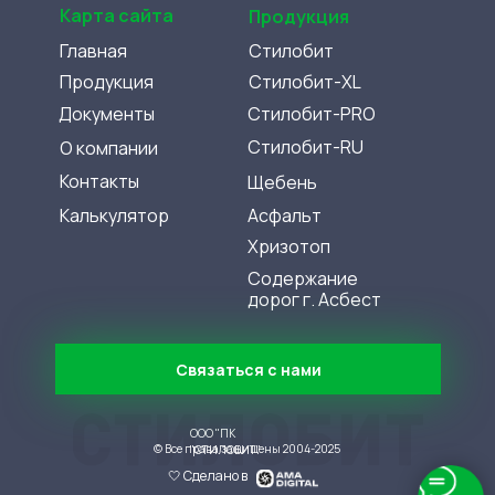
Карта сайта
Продукция
Главная
Стилобит
Продукция
Стилобит-XL
Документы
Стилобит-PRO
Стилобит-RU
О компании
Контакты
Щебень
Калькулятор
Асфальт
Хризотоп
Содержание
дорог г. Аcбест
Связаться с нами
ООО "ПК
© Все права защищены 2004-2025
"СТИЛОБИТ"
🤍 Сделано в