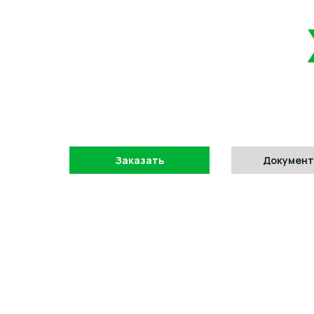
Стилобит-
Инновационный продукт компании, состоящи
рационально подобранной комбинации разл
волокон и полимерно-битумного вяжущего.
Заказать
Докумен