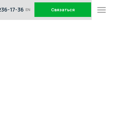
236-17-36
EN
Связаться