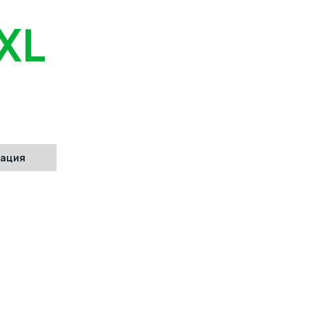
XL
й из
ичный
тация